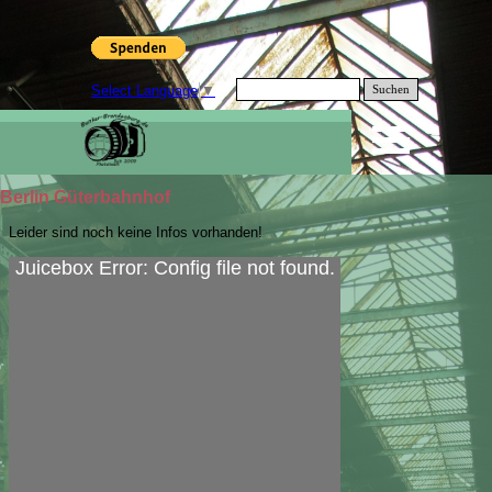
Select Language
▼
Suchen
Berlin Güterbahnhof
Leider sind noch keine Infos vorhanden!
Juicebox Error: Config file not found.