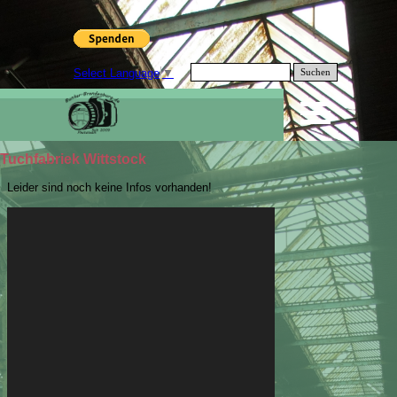
Select Language
▼
Suchen
Tuchfabriek Wittstock
Leider sind noch keine Infos vorhanden!